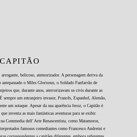
CAPITÃO
, arrogante, belicoso, atemorizador. A personagem deriva da
 antepassado o Miles Gloriosus, o Soldado Fanfarrão de
anjeiros que, durante anos, aterrorizavam os civis durante as
a. É sempre um estranjeiro invasor, Francês, Espanhol, Alemão,
ente um sotaque. Apesar da sua aparência feroz, o Capitão é
ue inventa as mais fantásticas aventuras para se exibir.
o na Commedia dell' Arte Renascentista, como Matamoros,
interpretados famosos comediantes como Francesco Andreini e
ras correspondentes a capitães diferentes, embora referentes