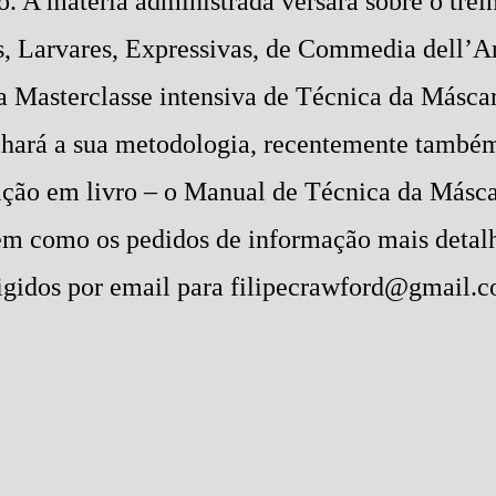
ão. A matéria administrada versará sobre o tre
, Larvares, Expressivas, de Commedia dell’Art
 Masterclasse intensiva de Técnica da Máscar
lhará a sua metodologia, recentemente també
ição em livro – o Manual de Técnica da Másca
bem como os pedidos de informação mais detalh
igidos por email para filipecrawford@gmail.