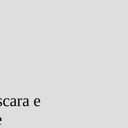
cara e
e