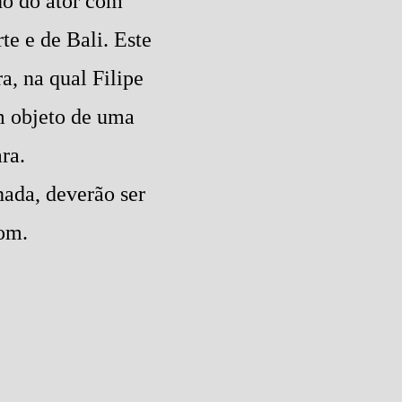
ino do ator com
e e de Bali. Este
a, na qual Filipe
m objeto de uma
ra.
ada, deverão ser
com.