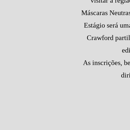
visitar a regi
Máscaras Neutras
Estágio será uma
Crawford parti
ed
As inscrições, 
dir